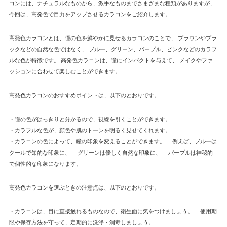
コンには、ナチュラルなものから、派手なものまでさまざまな種類がありますが、
今回は、高発色で目力をアップさせるカラコンをご紹介します。
高発色カラコンとは、瞳の色を鮮やかに見せるカラコンのことで、 ブラウンやブラ
ックなどの自然な色ではなく、 ブルー、グリーン、パープル、ピンクなどのカラフ
ルな色が特徴です。 高発色カラコンは、瞳にインパクトを与えて、 メイクやファ
ッションに合わせて楽しむことができます。
高発色カラコンのおすすめポイントは、以下のとおりです。
・瞳の色がはっきりと分かるので、視線を引くことができます。
・カラフルな色が、顔色や肌のトーンを明るく見せてくれます。
・カラコンの色によって、瞳の印象を変えることができます。 例えば、ブルーは
クールで知的な印象に、 グリーンは優しく自然な印象に、 パープルは神秘的
で個性的な印象になります。
高発色カラコンを選ぶときの注意点は、以下のとおりです。
・カラコンは、目に直接触れるものなので、衛生面に気をつけましょう。 使用期
限や保存方法を守って、定期的に洗浄・消毒しましょう。