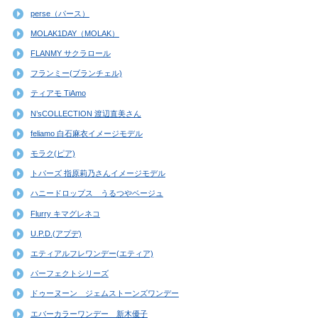
perse（パース）
MOLAK1DAY（MOLAK）
FLANMY サクラロール
フランミー(ブランチェル)
ティアモ TiAmo
N’sCOLLECTION 渡辺直美さん
feliamo 白石麻衣イメージモデル
モラク(ピア)
トパーズ 指原莉乃さんイメージモデル
ハニードロップス うるつやベージュ
Flurry キマグレネコ
U.P.D.(アプデ)
エティアルフレワンデー(エティア)
パーフェクトシリーズ
ドゥーヌーン ジェムストーンズワンデー
エバーカラーワンデー 新木優子