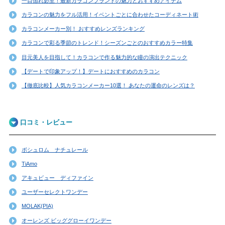
一目惚れ必至！最新カラコンブランドの魅力とおすすめアイテム
カラコンの魅力をフル活用！イベントごとに合わせたコーディネート術
カラコンメーカー別！ おすすめレンズランキング
カラコンで彩る季節のトレンド！シーズンごとのおすすめカラー特集
目元美人を目指して！カラコンで作る魅力的な瞳の演出テクニック
【デートで印象アップ！】デートにおすすめのカラコン
【徹底比較】人気カラコンメーカー10選！ あなたの運命のレンズは？
口コミ・レビュー
ボシュロム ナチュレール
TiAmo
アキュビュー ディファイン
ユーザーセレクトワンデー
MOLAK(PIA)
オーレンズ ビッググローイワンデー