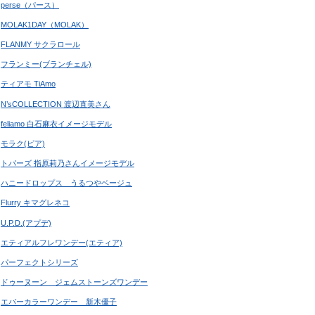
perse（パース）
MOLAK1DAY（MOLAK）
FLANMY サクラロール
フランミー(ブランチェル)
ティアモ TiAmo
N’sCOLLECTION 渡辺直美さん
feliamo 白石麻衣イメージモデル
モラク(ピア)
トパーズ 指原莉乃さんイメージモデル
ハニードロップス うるつやベージュ
Flurry キマグレネコ
U.P.D.(アプデ)
エティアルフレワンデー(エティア)
パーフェクトシリーズ
ドゥーヌーン ジェムストーンズワンデー
エバーカラーワンデー 新木優子