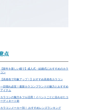
意点
【新年を新しい瞳で】成人式・結婚式におすすめのカラ
コン
【高発色で印象アップ！】おすすめ高発色カラコン
一目惚れ必至！最新カラコンブランドの魅力とおすすめ
アイテム
カラコンの魅力をフル活用！イベントごとに合わせたコ
ーディネート術
カラコンメーカー別！ おすすめレンズランキング