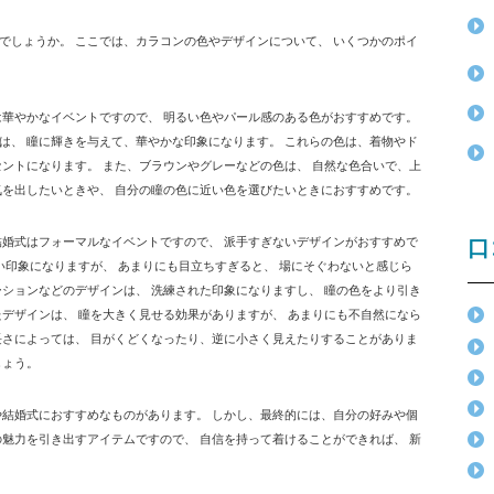
でしょうか。 ここでは、カラコンの色やデザインについて、 いくつかのポイ
は華やかなイベントですので、 明るい色やパール感のある色がおすすめです。
は、 瞳に輝きを与えて、華やかな印象になります。 これらの色は、着物やド
ントになります。 また、ブラウンやグレーなどの色は、 自然な色合いで、上
気を出したいときや、 自分の瞳の色に近い色を選びたいときにおすすめです。
結婚式はフォーマルなイベントですので、 派手すぎないデザインがおすすめで
口
い印象になりますが、 あまりにも目立ちすぎると、 場にそぐわないと感じら
ションなどのデザインは、 洗練された印象になりますし、 瞳の色をより引き
デザインは、 瞳を大きく見せる効果がありますが、 あまりにも不自然になら
長さによっては、 目がくどくなったり、逆に小さく見えたりすることがありま
しょう。
や結婚式におすすめなものがあります。 しかし、最終的には、自分の好みや個
魅力を引き出すアイテムですので、 自信を持って着けることができれば、 新