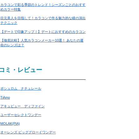
カラコンで彩る季節のトレンド！シーズンごとのおすす
めカラー特集
目元美人を目指して！カラコンで作る魅力的な瞳の演出
テクニック
【デートで印象アップ！】デートにおすすめのカラコン
【徹底比較】人気カラコンメーカー10選！ あなたの運
命のレンズは？
コミ・レビュー
ボシュロム ナチュレール
TiAmo
アキュビュー ディファイン
ユーザーセレクトワンデー
MOLAK(PIA)
オーレンズ ビッググローイワンデー